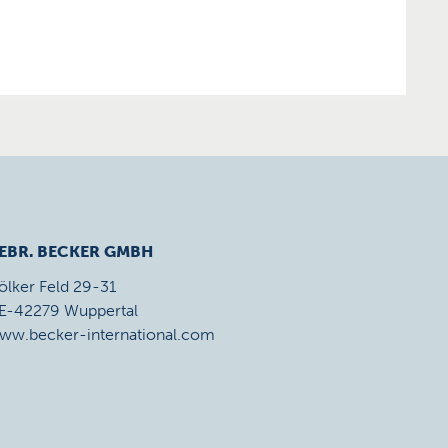
EBR. BECKER GMBH
ölker Feld 29-31
E-42279 Wuppertal
ww.becker-international.com