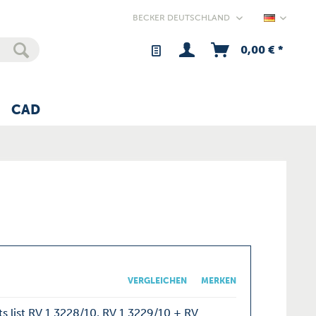
Germany
0,00 € *
CAD
VERGLEICHEN
MERKEN
s list RV 1.3228/10, RV 1.3229/10 + RV