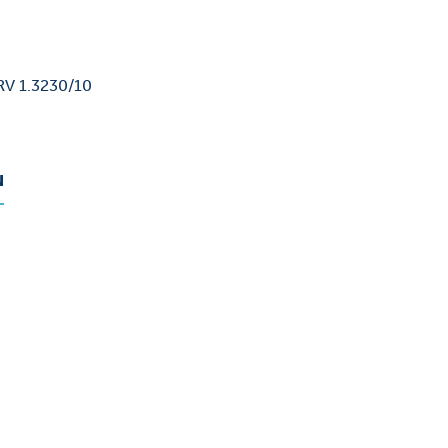
 RV 1.3230/10
N