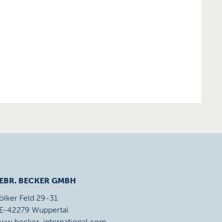
EBR. BECKER GMBH
ölker Feld 29-31
E-42279 Wuppertal
ww.becker-international.com