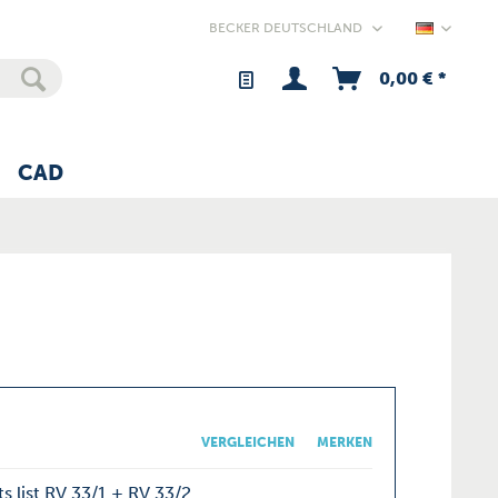
Germany
0,00 € *
CAD
VERGLEICHEN
MERKEN
s list RV 33/1 + RV 33/2