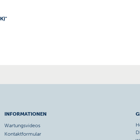
K)"
INFORMATIONEN
G
H
Wartungsvideos
D
Kontaktformular
w