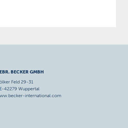
EBR. BECKER GMBH
ölker Feld 29-31
E-42279 Wuppertal
ww.becker-international.com