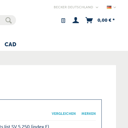
Germany
0,00 € *
CAD
VERGLEICHEN
MERKEN
s list SV 5.250 (index E)