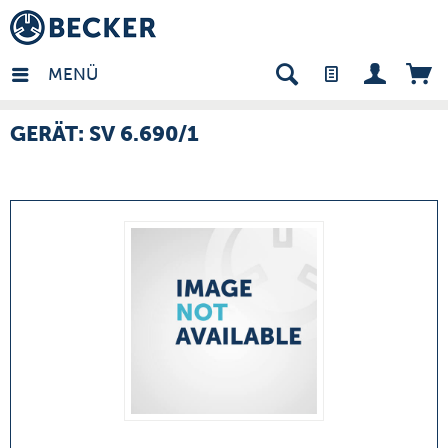
many - DE
MENÜ
GERÄT: SV 6.690/1