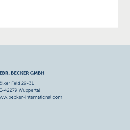
EBR. BECKER GMBH
ölker Feld 29-31
E-42279 Wuppertal
ww.becker-international.com