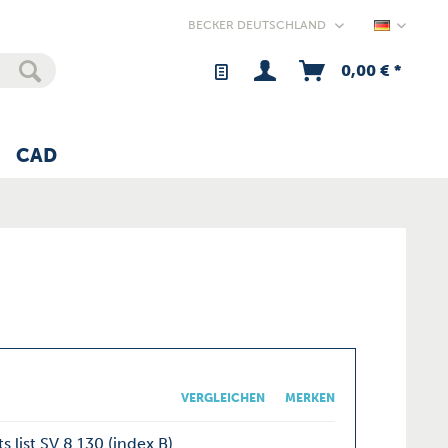
Germany
0,00 € *
CAD
VERGLEICHEN
MERKEN
s list SV 8.130 (index B)