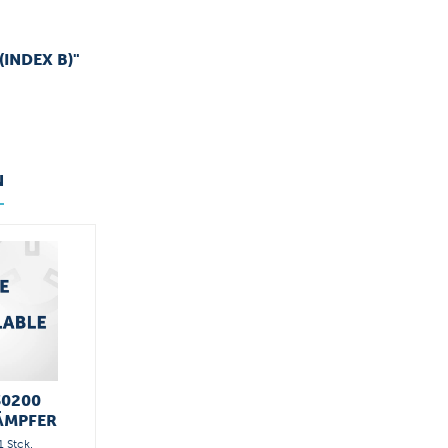
(INDEX B)"
N
30200
ÄMPFER
1 Stck.