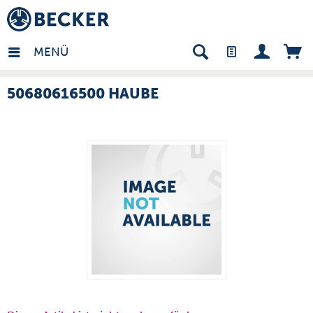
many - DE
MENÜ
50680616500 HAUBE