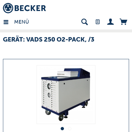
many - DE
MENÜ
GERÄT: VADS 250 O2-PACK, /3