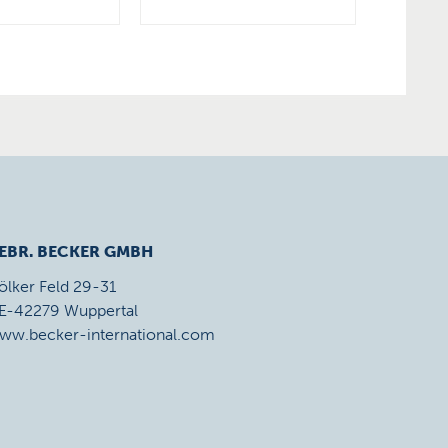
EBR. BECKER GMBH
ölker Feld 29-31
E-42279 Wuppertal
ww.becker-international.com