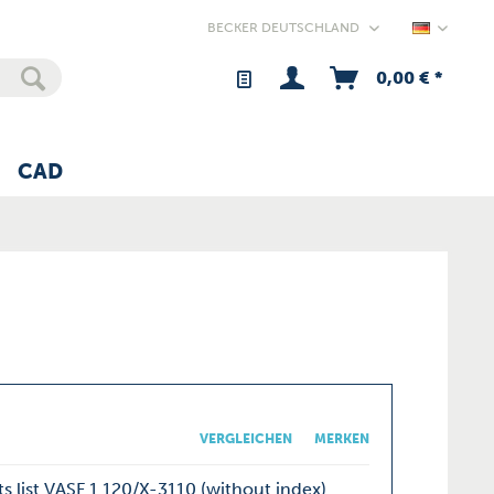
Germany
0,00 € *
CAD
VERGLEICHEN
MERKEN
s list VASF 1.120/X-3110 (without index)