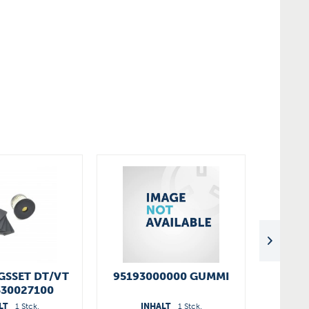
SSET DT/VT
95193000000 GUMMI
VAS
330027100
LT
1 Stck.
INHALT
1 Stck.
I