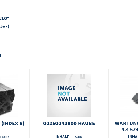
110"
ndex)
N
 (INDEX B)
00250042800 HAUBE
WARTUNG
4.4 57
1 Stck.
INHALT
1 Stck.
INHA