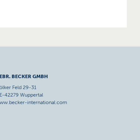
EBR. BECKER GMBH
ölker Feld 29-31
E-42279 Wuppertal
ww.becker-international.com