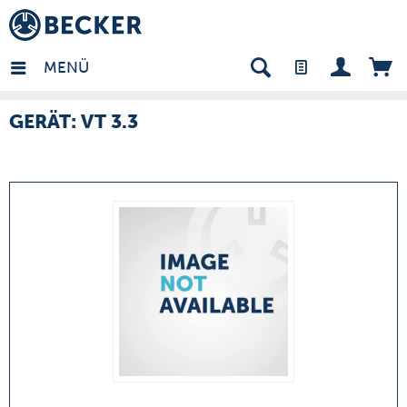
many - DE
MENÜ
GERÄT: VT 3.3