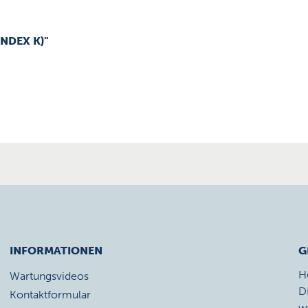
INDEX K)"
INFORMATIONEN
G
H
Wartungsvideos
D
Kontaktformular
w