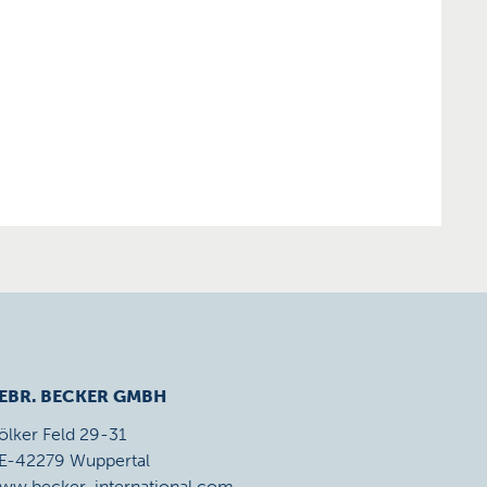
EBR. BECKER GMBH
ölker Feld 29-31
E-42279 Wuppertal
ww.becker-international.com