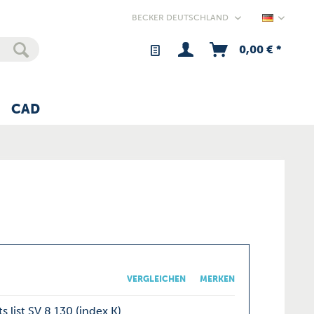
Germany
0,00 € *
CAD
VERGLEICHEN
MERKEN
s list SV 8.130 (index K)