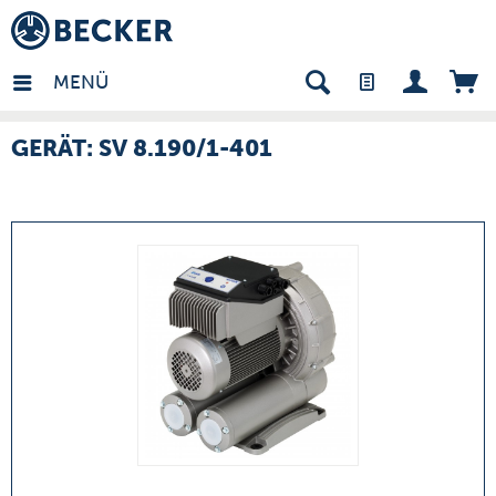
many - DE
MENÜ
GERÄT: SV 8.190/1-401