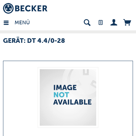
many - DE
MENÜ
GERÄT: DT 4.4/0-28