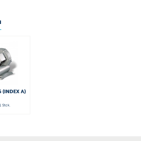
N
5 (INDEX A)
1 Stck.