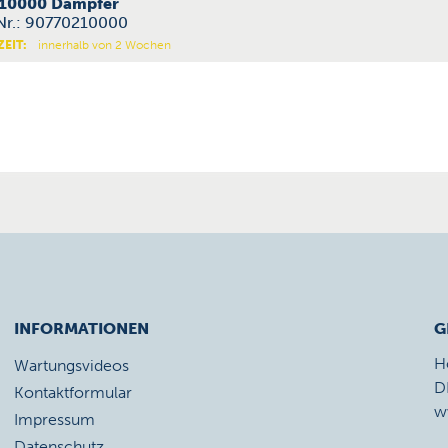
10000 Dämpfer
-Nr.: 90770210000
ZEIT:
innerhalb von 2 Wochen
INFORMATIONEN
G
H
Wartungsvideos
D
Kontaktformular
w
Impressum
Datenschutz