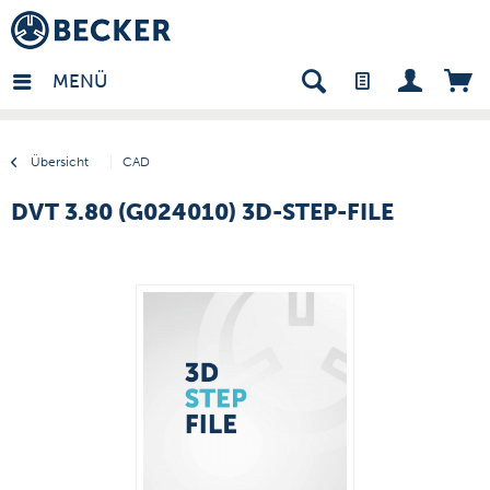
many - DE
MENÜ
Übersicht
CAD
DVT 3.80 (G024010) 3D-STEP-FILE