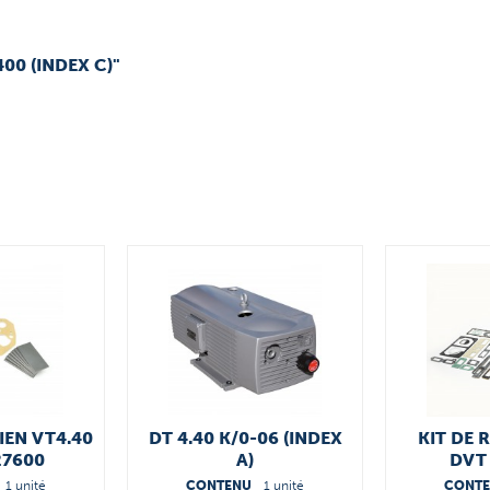
00 (INDEX C)"
IEN VT4.40
DT 4.40 K/0-06 (INDEX
KIT DE 
27600
A)
DVT 
5663
1 unité
CONTENU
1 unité
CONT