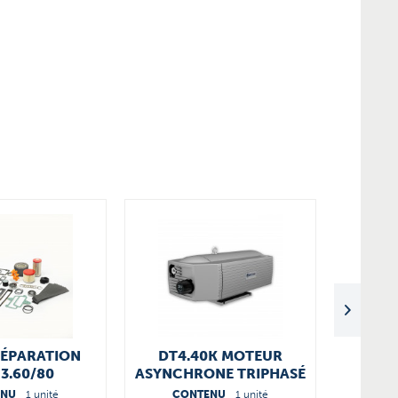
RÉPARATION
DT4.40K MOTEUR
3.60/80
ASYNCHRONE TRIPHASÉ
0044000
ENU
1 unité
CONTENU
1 unité
CO