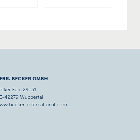
EBR. BECKER GMBH
ölker Feld 29-31
E-42279 Wuppertal
ww.becker-international.com