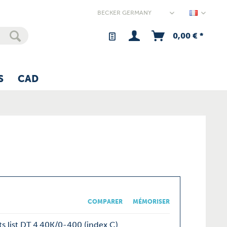
Germany
0,00 € *
S
CAD
COMPARER
MÉMORISER
s list DT 4.40K/0-400 (index C)