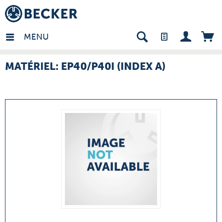
many - FR
MENU
MATÉRIEL: EP40/P40I (INDEX A)