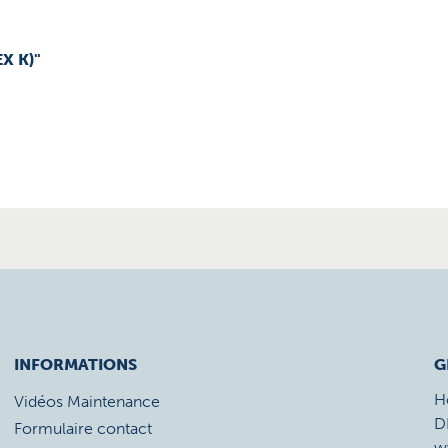
X K)"
INFORMATIONS
G
H
Vidéos Maintenance
D
Formulaire contact
w