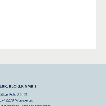
EBR. BECKER GMBH
ölker Feld 29-31
E-42279 Wuppertal
ww.becker-international.com