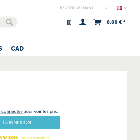
Germany
0,00 € *
S
CAD
s connecter
pour voir les prix.
CONNEXION
IVRAISON:
sous 2 semaines