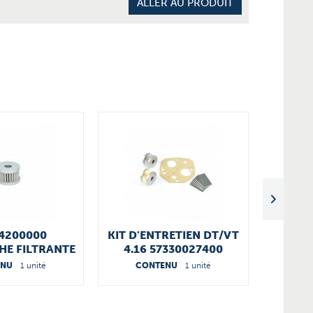
ALLER AU PRODUIT
4200000
KIT D'ENTRETIEN DT/VT
ROT
E FILTRANTE
4.16 57330027400
0
ENU
1 unité
CONTENU
1 unité
CO