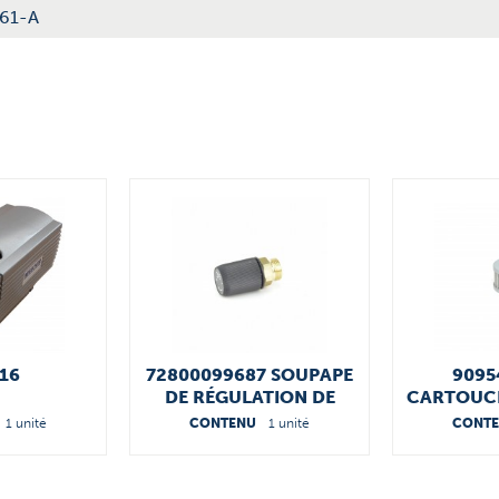
-61-A
.16
72800099687 SOUPAPE
9095
DE RÉGULATION DE
CARTOUCH
PRESSION
1 unité
CONTENU
1 unité
CONT