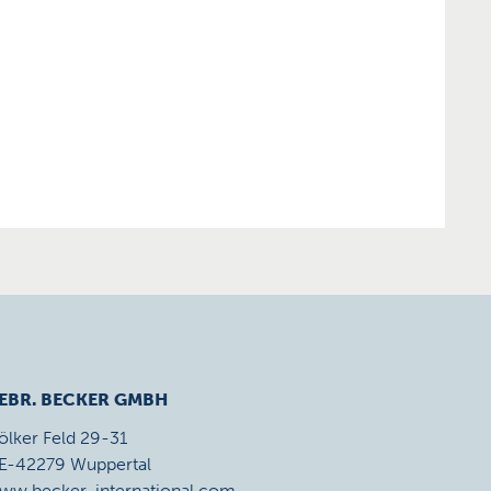
EBR. BECKER GMBH
ölker Feld 29-31
E-42279 Wuppertal
ww.becker-international.com