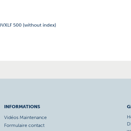
DVXLF 500 (without index)
INFORMATIONS
G
H
Vidéos Maintenance
D
Formulaire contact
w