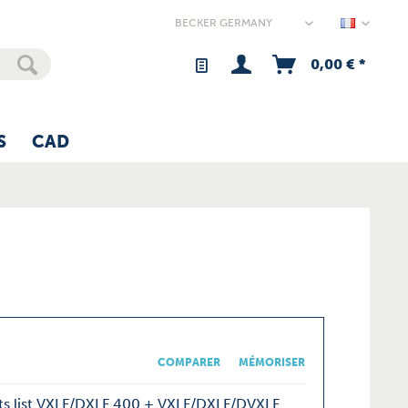
Germany
0,00 € *
S
CAD
COMPARER
MÉMORISER
ts list VXLF/DXLF 400 + VXLF/DXLF/DVXLF