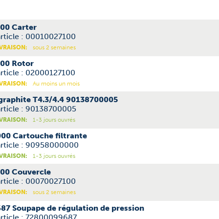
00 Carter
rticle : 00010027100
IVRAISON:
sous 2 semaines
00 Rotor
rticle : 02000127100
IVRAISON:
Au moins un mois
 graphite T4.3/4.4 90138700005
rticle : 90138700005
IVRAISON:
1-3 jours ouvrés
0 Cartouche filtrante
article : 90958000000
IVRAISON:
1-3 jours ouvrés
00 Couvercle
rticle : 00070027100
IVRAISON:
sous 2 semaines
7 Soupape de régulation de pression
rticle : 72800099687