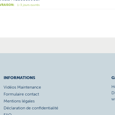
IVRAISON:
1-3 jours ouvrés
INFORMATIONS
G
H
Vidéos Maintenance
D
Formulaire contact
w
Mentions légales
Déclaration de confidentialité
FAQ