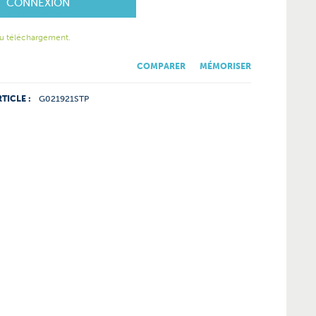
CONNEXION
u téléchargement.
COMPARER
MÉMORISER
TICLE :
G021921STP