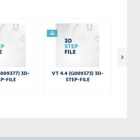
G009377) 3D-
VT 4.4 (G009373) 3D-
VT 4.1
P-FILE
STEP-FILE