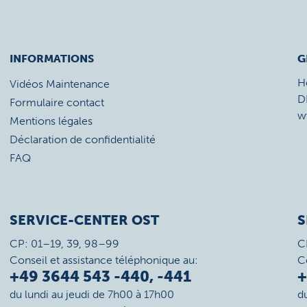
INFORMATIONS
G
H
Vidéos Maintenance
D
Formulaire contact
w
Mentions légales
Déclaration de confidentialité
FAQ
SERVICE-CENTER OST
S
CP: 01–19, 39, 98–99
C
Conseil et assistance téléphonique au:
C
+49 3644 543 -440, -441
+
du lundi au jeudi de 7h00 à 17h00
d