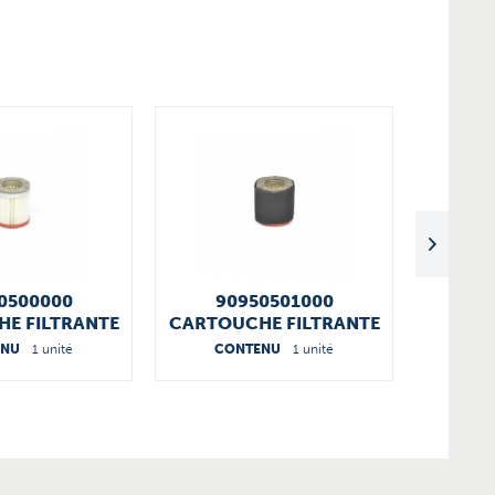
0500000
90950501000
KIT D'E
E FILTRANTE
CARTOUCHE FILTRANTE
U5.10
ENU
1 unité
CONTENU
1 unité
CO