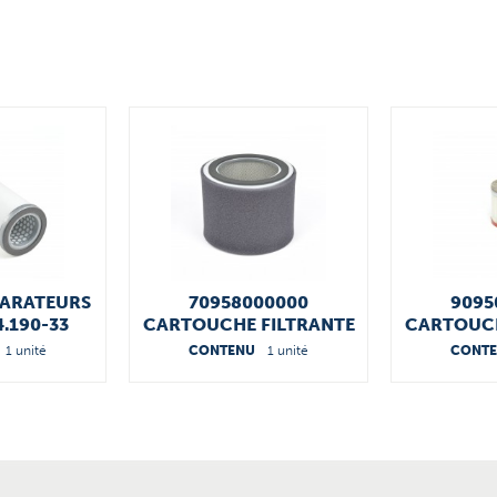
PARATEURS
70958000000
9095
4.190-33
CARTOUCHE FILTRANTE
CARTOUCH
00000
1 unité
CONTENU
1 unité
CONT