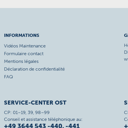
INFORMATIONS
G
H
Vidéos Maintenance
D
Formulaire contact
w
Mentions légales
Déclaration de confidentialité
FAQ
SERVICE-CENTER OST
S
CP: 01–19, 39, 98–99
C
Conseil et assistance téléphonique au:
C
+49 3644 543 -440, -441
+