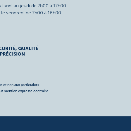
u lundi au jeudi de 7h00 à 17h00
t le vendredi de 7h00 à 16h00
CURITÉ, QUALITÉ
 PRÉCISION
s et non aux particuliers.
auf mention expresse contraire