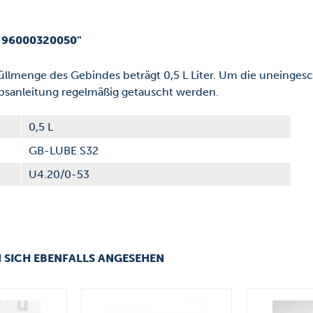
 96000320050"
üllmenge des Gebindes beträgt 0,5 L Liter. Um die uneinges
ebsanleitung regelmäßig getauscht werden.
0,5 L
GB-LUBE S32
U4.20/0-53
 SICH EBENFALLS ANGESEHEN