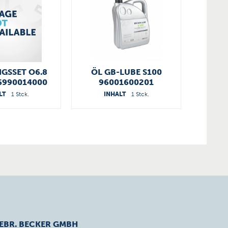
GSSET O6.8
ÖL GB-LUBE S100
6990014000
96001600201
LT
1 Stck.
INHALT
1 Stck.
EBR. BECKER GMBH