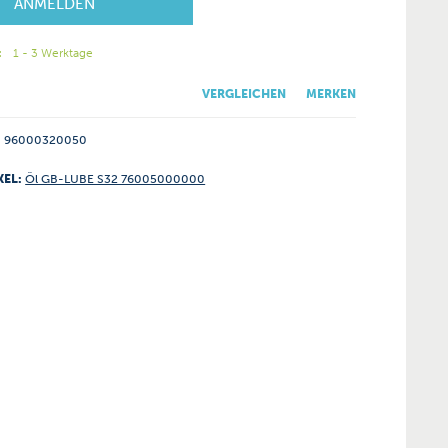
ANMELDEN
:
1 - 3 Werktage
VERGLEICHEN
MERKEN
96000320050
KEL:
Öl GB-LUBE S32 76005000000