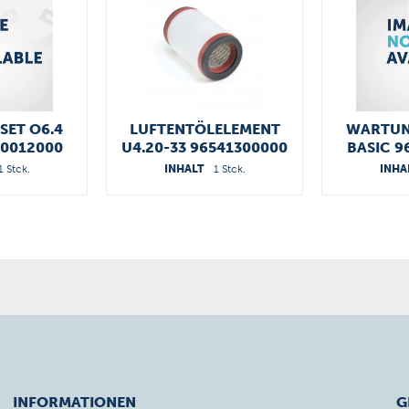
ET O6.4
LUFTENTÖLELEMENT
WARTUN
90012000
U4.20-33 96541300000
BASIC 9
1 Stck.
INHALT
1 Stck.
INHA
INFORMATIONEN
G