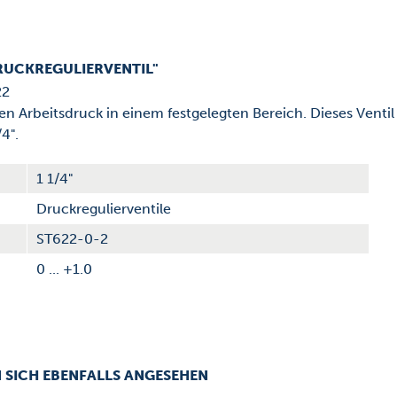
RUCKREGULIERVENTIL"
22
 Arbeitsdruck in einem festgelegten Bereich. Dieses Ventil 
4".
1 1/4"
Druckregulierventile
ST622-0-2
0 ... +1.0
 SICH EBENFALLS ANGESEHEN