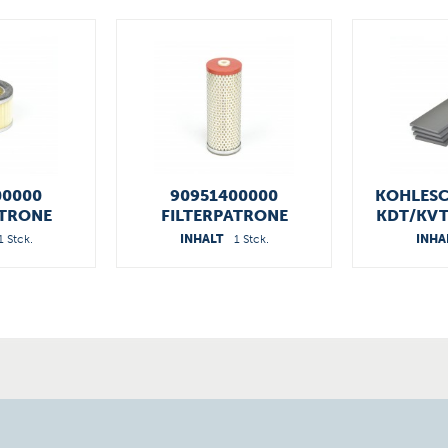
00000
90951400000
KOHLESC
ATRONE
FILTERPATRONE
KDT/KVT 
9013
1 Stck.
INHALT
1 Stck.
INHA