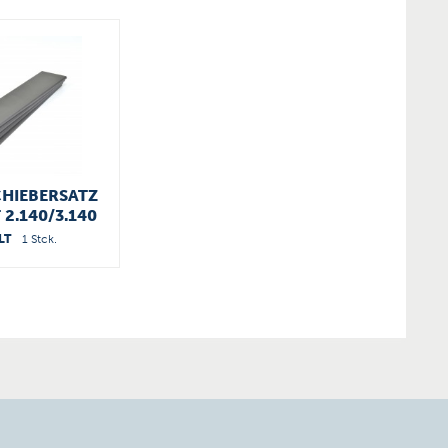
HIEBERSATZ
2.140/3.140
3400004
LT
1 Stck.