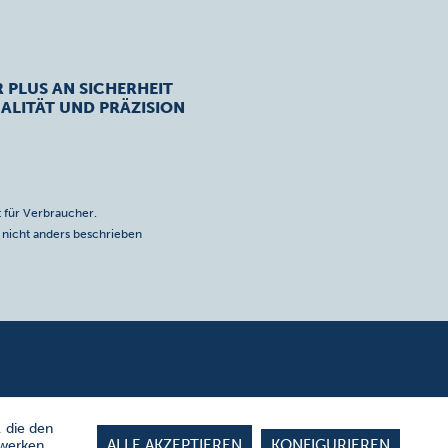
R PLUS AN SICHERHEIT
ALITÄT UND PRÄZISION
 für Verbraucher.
icht anders beschrieben
, die den
ALLE AKZEPTIEREN
KONFIGURIEREN
zwerken