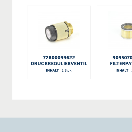
72800099622
909507
DRUCKREGULIERVENTIL
FILTERP
INHALT
1 Stck.
INHALT