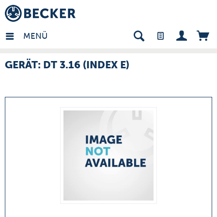
many - DE
MENÜ
GERÄT: DT 3.16 (INDEX E)