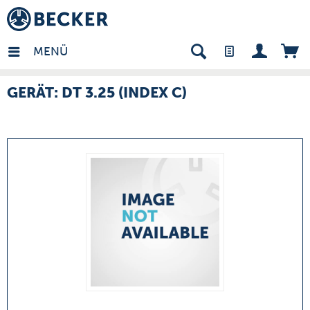
many - DE
MENÜ
GERÄT: DT 3.25 (INDEX C)