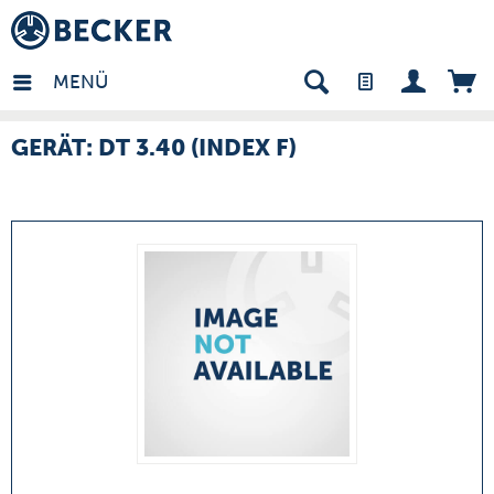
many - DE
MENÜ
GERÄT: DT 3.40 (INDEX F)