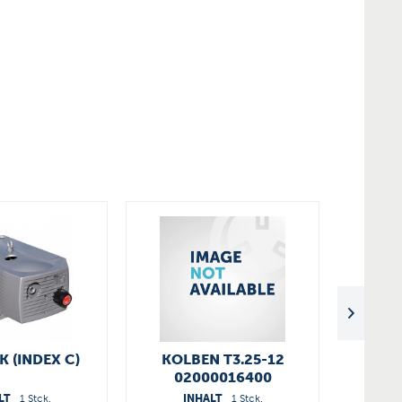
K (INDEX C)
KOLBEN T3.25-12
02000016400
DREI
A
LT
1 Stck.
INHALT
1 Stck.
I