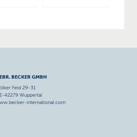
EBR. BECKER GMBH
ölker Feld 29-31
E-42279 Wuppertal
ww.becker-international.com