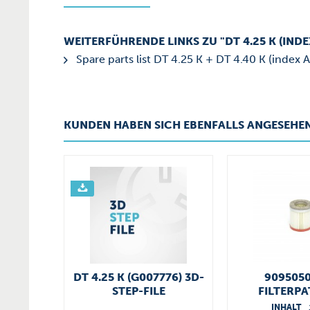
WEITERFÜHRENDE LINKS ZU "DT 4.25 K (INDE
Spare parts list DT 4.25 K + DT 4.40 K (index A
KUNDEN HABEN SICH EBENFALLS ANGESEHE
DT 4.25 K (G007776) 3D-
909505
STEP-FILE
FILTERP
INHALT