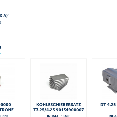
X A)"
)
N
00000
KOHLESCHIEBERSATZ
DT 4.25 
ATRONE
T3.25/4.25 90134900007
1 Stck.
INHALT
1 Stck.
INHA