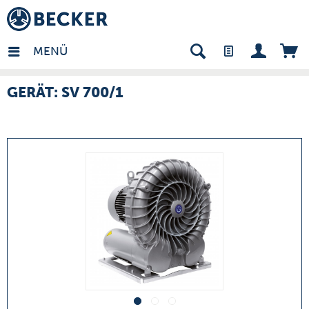
many - DE
MENÜ
GERÄT: SV 700/1