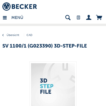
many - DE
MENÜ
Übersicht
CAD
SV 1100/1 (G023390) 3D-STEP-FILE