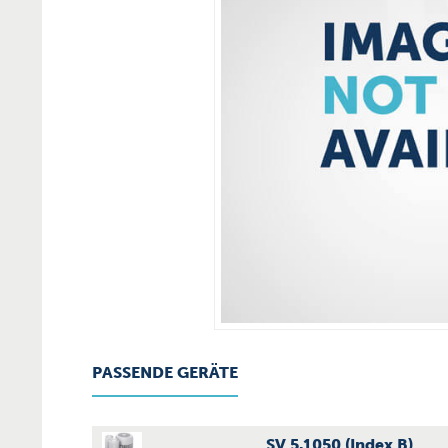
PASSENDE GERÄTE
SV 5.1050 (Index B)