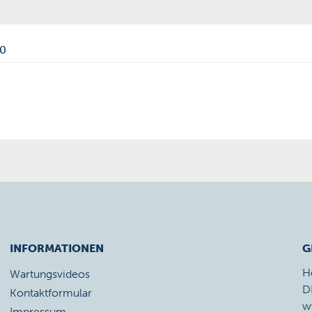
10
INFORMATIONEN
G
H
Wartungsvideos
D
Kontaktformular
w
Impressum