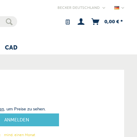
Germany
0,00 € *
CAD
en
, um Preise zu sehen.
ANMELDEN
:
mind. einen Monat