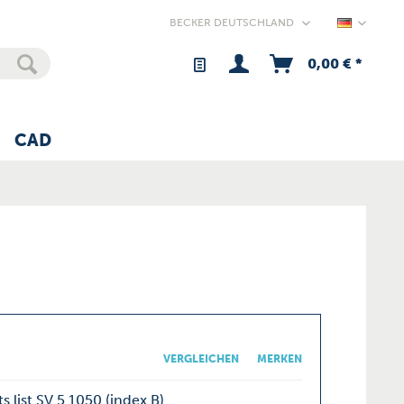
Germany
0,00 € *
CAD
VERGLEICHEN
MERKEN
s list SV 5.1050 (index B)