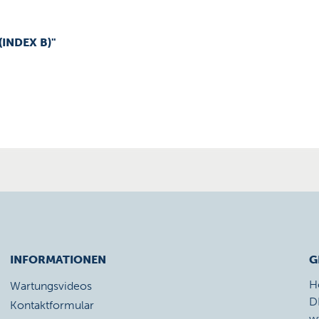
(INDEX B)"
INFORMATIONEN
G
H
Wartungsvideos
D
Kontaktformular
w