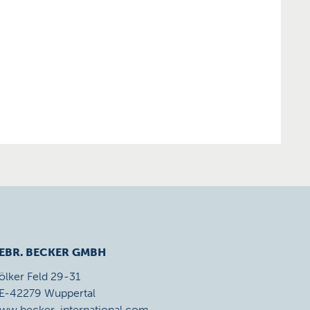
EBR. BECKER GMBH
ölker Feld 29-31
E-42279 Wuppertal
ww.becker-international.com