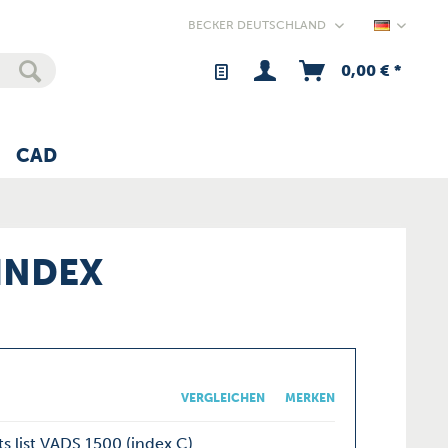
Germany
0,00 € *
CAD
(INDEX
VERGLEICHEN
MERKEN
s list VADS 1500 (index C)