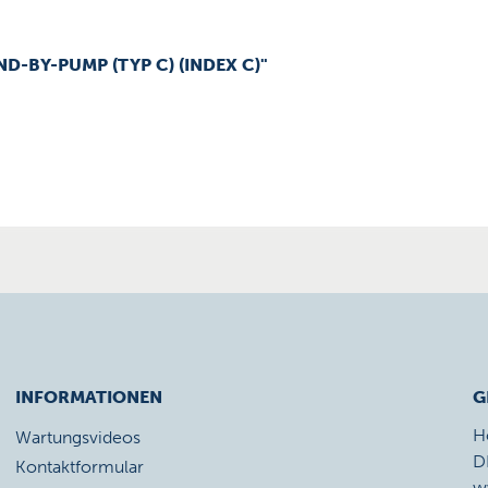
D-BY-PUMP (TYP C) (INDEX C)"
INFORMATIONEN
G
H
Wartungsvideos
D
Kontaktformular
w