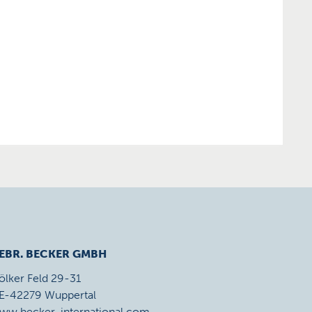
EBR. BECKER GMBH
ölker Feld 29-31
E-42279 Wuppertal
ww.becker-international.com