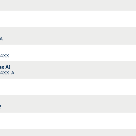
-A
-4XX
ex A)
-4XX-A
2