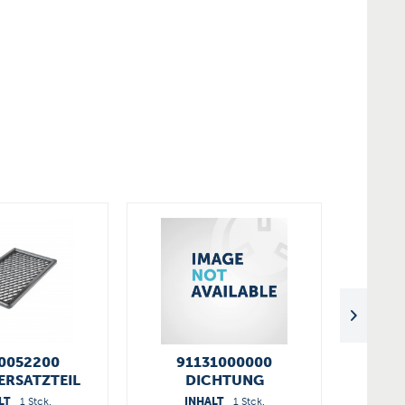
0052200
91131000000
9066
RSATZTEIL
DICHTUNG
LT
1 Stck.
INHALT
1 Stck.
I