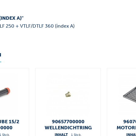
INDEX A)"
LF 250 + VTLF/DTLF 360 (index A)
N
UBE 15/2
90657700000
9607
00000
WELLENDICHTRING
MOTORE
1 Stck.
INHALT
1 Stck.
INHA