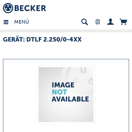
many - DE
MENÜ
GERÄT: DTLF 2.250/0-4XX