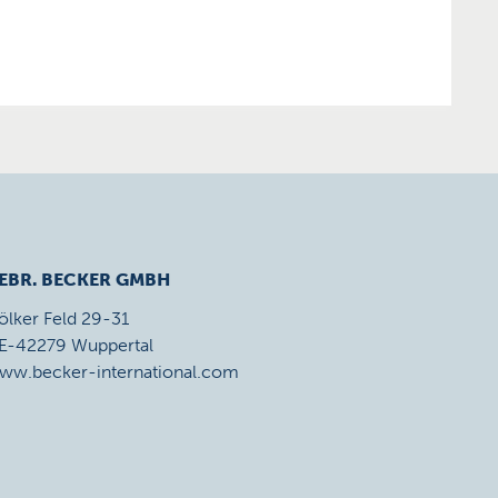
EBR. BECKER GMBH
ölker Feld 29-31
E-42279 Wuppertal
ww.becker-international.com