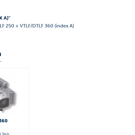
 A)"
LF 250 + VTLF/DTLF 360 (index A)
N
360
1 Stck.