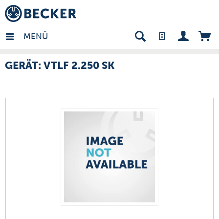
many - DE
MENÜ
GERÄT: VTLF 2.250 SK