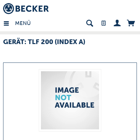
many - DE
MENÜ
GERÄT: TLF 200 (INDEX A)