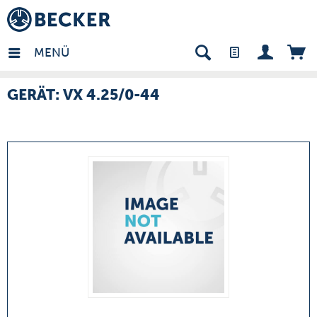
many - DE
MENÜ
GERÄT: VX 4.25/0-44