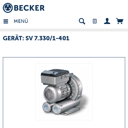
many - DE
MENÜ
GERÄT: SV 7.330/1-401