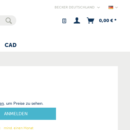
Germany
0,00 € *
CAD
en
, um Preise zu sehen.
ANMELDEN
:
mind. einen Monat