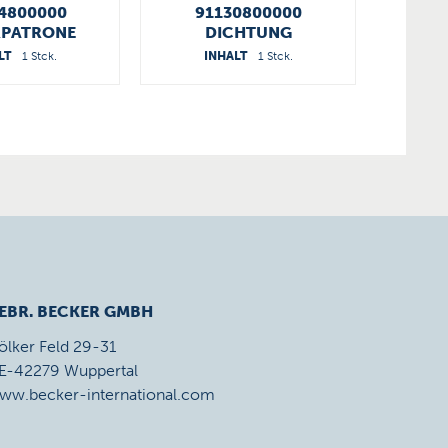
4800000
91130800000
SIE
RPATRONE
DICHTUNG
0
LT
1 Stck.
INHALT
1 Stck.
I
EBR. BECKER GMBH
ölker Feld 29-31
E-42279 Wuppertal
ww.becker-international.com