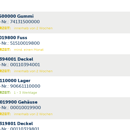
500000 Gummi
l-Nr.: 74131500000
RZEIT:
innerhalb von 2 Wochen
019800 Fuss
l-Nr.: 51510019800
RZEIT:
mind. einen Monat
394001 Deckel
l-Nr.: 00110394001
RZEIT:
innerhalb von 2 Wochen
110000 Lager
l-Nr.: 90661110000
RZEIT:
1 - 3 Werktage
019900 Gehäuse
l-Nr.: 00010019900
RZEIT:
innerhalb von 2 Wochen
319801 Deckel
l-Nr.: 00110319801