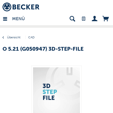
many - DE
MENÜ
Übersicht
CAD
O 5.21 (G050947) 3D-STEP-FILE