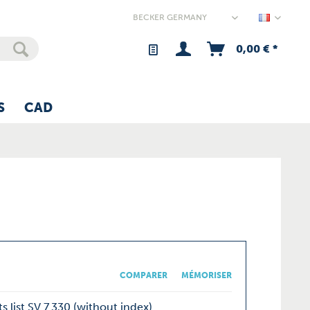
Germany
0,00 € *
S
CAD
COMPARER
MÉMORISER
s list SV 7.330 (without index)