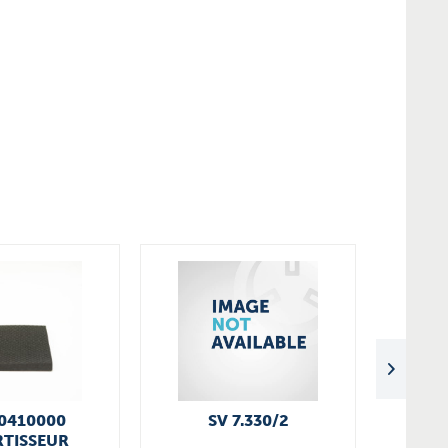
0410000
SV 7.330/2
SV 8.13
TISSEUR