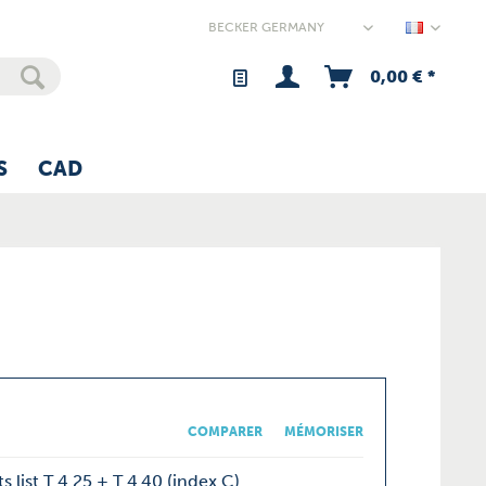
Germany
0,00 € *
S
CAD
COMPARER
MÉMORISER
s list T 4.25 + T 4.40 (index C)