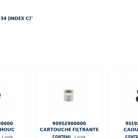
34 (INDEX C)"
00000
90952900000
9519
HOUC
CARTOUCHE FILTRANTE
CAO
1 unité
CONTENU
1 unité
CONT