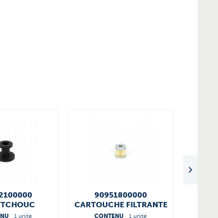
2100000
90951800000
PALET
UTCHOUC
CARTOUCHE FILTRANTE
T3.40/
ENU
1 unité
CONTENU
1 unité
CO