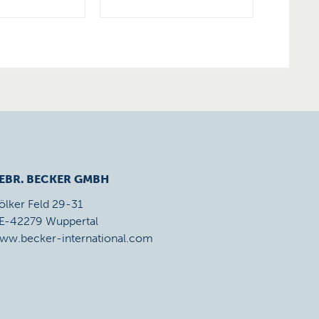
EBR. BECKER GMBH
ölker Feld 29-31
E-42279 Wuppertal
ww.becker-international.com