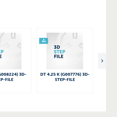
G008224) 3D-
DT 4.25 K (G007776) 3D-
VARIA
P-FILE
STEP-FILE
400 (G