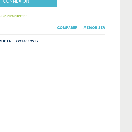
CONNEXION
u téléchargement.
COMPARER
MÉMORISER
TICLE :
G024050STP