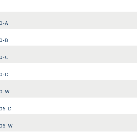
00-A
00-B
00-C
00-D
00-W
006-D
1006-W