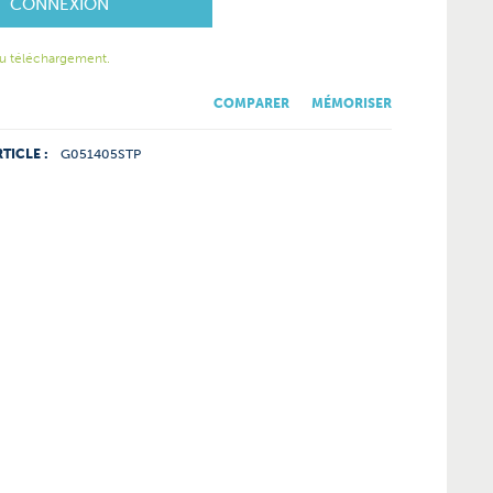
CONNEXION
u téléchargement.
COMPARER
MÉMORISER
TICLE :
G051405STP